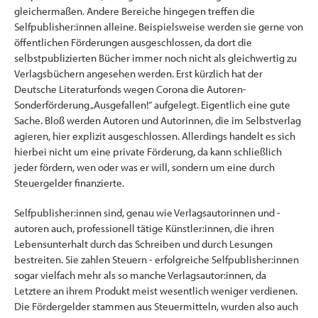
gleichermaßen. Andere Bereiche hingegen treffen die
Selfpublisher:innen alleine. Beispielsweise werden sie gerne von
öffentlichen Förderungen ausgeschlossen, da dort die
selbstpublizierten Bücher immer noch nicht als gleichwertig zu
Verlagsbüchern angesehen werden. Erst kürzlich hat der
Deutsche Literaturfonds wegen Corona die Autoren-
Sonderförderung „Ausgefallen!“ aufgelegt. Eigentlich eine gute
Sache. Bloß werden Autoren und Autorinnen, die im Selbstverlag
agieren, hier explizit ausgeschlossen. Allerdings handelt es sich
hierbei nicht um eine private Förderung, da kann schließlich
jeder fördern, wen oder was er will, sondern um eine durch
Steuergelder finanzierte.
Selfpublisher:innen sind, genau wie Verlagsautorinnen und -
autoren auch, professionell tätige Künstler:innen, die ihren
Lebensunterhalt durch das Schreiben und durch Lesungen
bestreiten. Sie zahlen Steuern - erfolgreiche Selfpublisher:innen
sogar vielfach mehr als so manche Verlagsautor:innen, da
Letztere an ihrem Produkt meist wesentlich weniger verdienen.
Die Fördergelder stammen aus Steuermitteln, wurden also auch