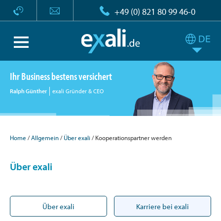
+49 (0) 821 80 99 46-0
Ihr Business bestens versichert
Ralph Günther
exali Gründer & CEO
Home
Allgemein
Über exali
Kooperationspartner werden
Über exali
Über exali
Karriere bei exali