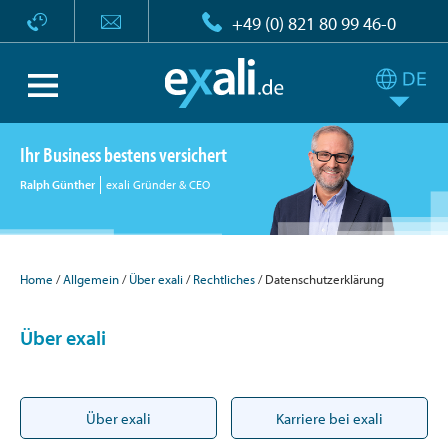
+49 (0) 821 80 99 46-0
Ihr Business bestens versichert
Ralph Günther
exali Gründer & CEO
Home
Allgemein
Über exali
Rechtliches
Datenschutzerklärung
Über exali
Über exali
Karriere bei exali