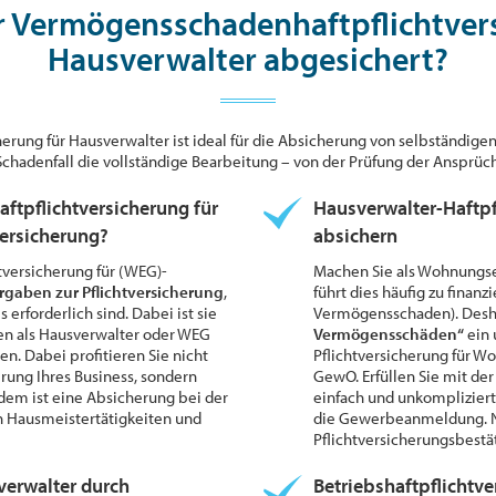
er Vermögensschadenhaftpflichtver
Hausverwalter abgesichert?
erung für Hausverwalter ist ideal für die Absicherung von selbständi
adenfall die vollständige Bearbeitung – von der Prüfung der Ansprüch
ftpflichtversicherung für
Hausverwalter-Haftp
versicherung?
absichern
versicherung für (WEG)-
Machen Sie als
Wohnungse
rgaben zur Pflichtversicherung
,
führt dies häufig zu finan
 erforderlich sind. Dabei ist sie
Vermögensschaden). Desha
iken als Hausverwalter oder WEG
Vermögensschäden“
ein 
n. Dabei profitieren Sie nicht
Pflichtversicherung für W
ung Ihres Business, sondern
GewO. Erfüllen Sie mit der
dem ist eine Absicherung bei der
einfach und unkompliziert
 Hausmeistertätigkeiten und
die Gewerbeanmeldung. Na
Pflichtversicherungsbestät
sverwalter durch
Betriebshaftpflichtve