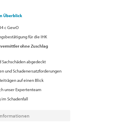
im Überblick
§34 c GewO
ngsbestätigung für die IHK
vermittler ohne Zuschlag
d Sachschäden abgedeckt
n und Schadenersatzforderungen
Beiträgen auf einen Blick
rch unser Expertenteam
 im Schadenfall
Informationen