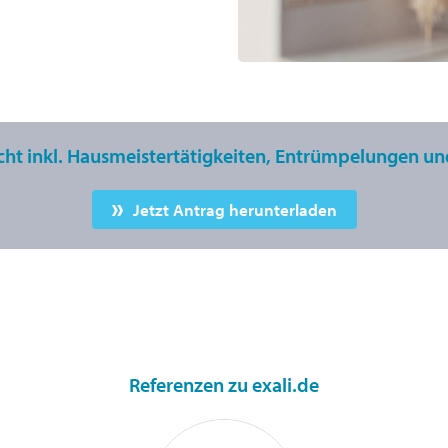
icht inkl. Hausmeistertätigkeiten, Entrümpelungen u
Jetzt Antrag herunterladen
Referenzen zu exali.de