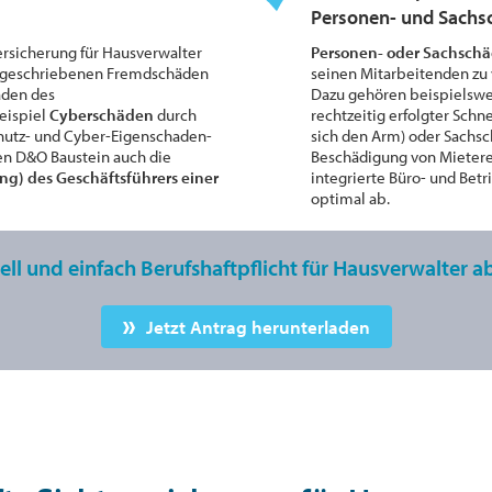
Personen- und Sachs
rsicherung für Hausverwalter
Personen- oder Sachsch
orgeschriebenen Fremdschäden
seinen Mitarbeitenden zu 
äden des
Dazu gehören beispielsw
eispiel
Cyberschäden
durch
rechtzeitig erfolgter Sch
chutz- und Cyber-Eigenschaden-
sich den Arm) oder Sachs
n D&O Baustein auch die
Beschädigung von Mieterei
g) des Geschäftsführers einer
integrierte Büro- und Betr
optimal ab.
nell und einfach Berufshaftpflicht für Hausverwalter a
Jetzt Antrag herunterladen