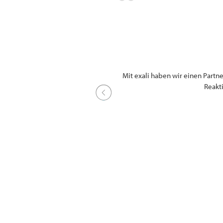
Schadensfall kam es zu einer schnellen
Mit exali haben wir einen Partne
d haben dies auch bereits mehrfach
Reakt