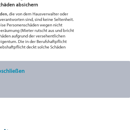
chäden absichern
äden
, die von dem Hausverwalter oder
verantworten sind, sind keine Seltenheit.
eise Personenschäden wegen nicht
neeräumung (Mieter rutscht aus und bricht
chäden aufgrund der versehentlichen
gentum. Die in der Berufshaftpflicht
iebshaftpflicht deckt solche Schäden
bschließen