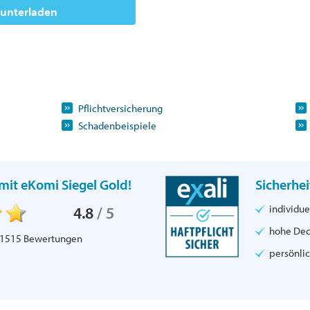
runterladen
Pflichtversicherung
Schadenbeispiele
mit eKomi Siegel Gold!
Sicherhei
individue
4.8
/
5
hohe De
1515
Bewertungen
persönli