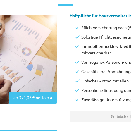
Haftpflicht für Hausverwalter 
Pflichtversicherung nach 
Sofortige Pflichtversicheru
Immobilienmakler/-kredit
mitversicherbar
Vermögens-, Personen- un
Geschützt bei Abmahnunge
Einfacher Antrag mit allen 
Persönliche Betreuung du
ab 371,03 € netto p.a.
Zuverlässige Unterstützung
Mehr 