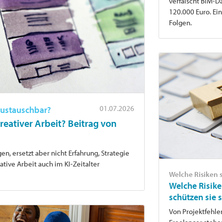
verfälscht BIM-D
120.000 Euro. Ei
Folgen.
01.07.2026
 austauschbar?
reativer Arbeit? Beitrag von
en, ersetzt aber nicht Erfahrung, Strategie
ative Arbeit auch im KI-Zeitalter
Welche Risiken 
Welche Risike
schützen sie 
Von Projektfehler