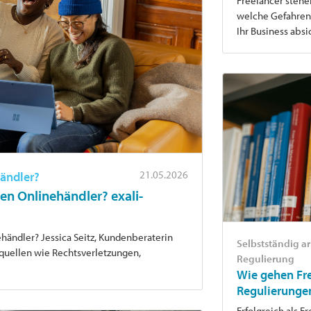
Freelancer stehen
welche Gefahren 
Ihr Business absi
21.05.2026
ändler?
en Onlinehändler? exali-
händler? Jessica Seitz, Kundenberaterin
Selbstständig a
nquellen wie Rechtsverletzungen,
Regulierung
Wie gehen Fre
Regulierunge
Erfolgreich als F