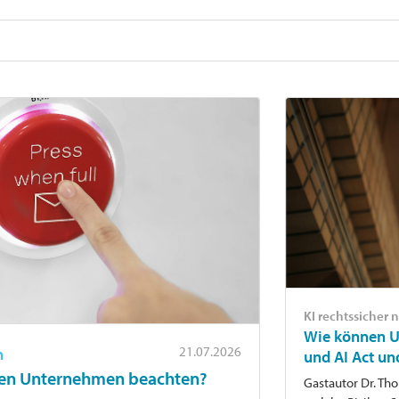
KI rechtssicher 
Wie können U
21.07.2026
n
und AI Act u
sen Unternehmen beachten?
Gastautor Dr. Th