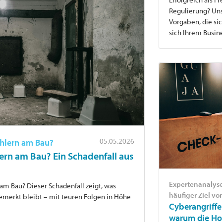
Regulierung? Uns
Vorgaben, die si
sich Ihrem Busi
05.05.2026
ehlern am Bau?
ern am Bau? Ein Schadenfall aus
Expertenanalys
am Bau? Dieser Schadenfall zeigt, was
häufiger Ziel vo
bemerkt bleibt – mit teuren Folgen in Höhe
Cyberangriffe 
warum die Ho