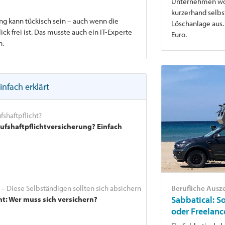
Unternehmen wol
kurzerhand selbs
ng kann tückisch sein – auch wenn die
Löschanlage aus.
k frei ist. Das musste auch ein IT-Experte
Euro.
n.
infach erklärt
fshaftpflicht?
rufshaftpflichtversicherung? Einfach
Berufliche Ausze
t – Diese Selbständigen sollten sich absichern
Sabbatical: S
ht: Wer muss sich versichern?
oder Freelanc