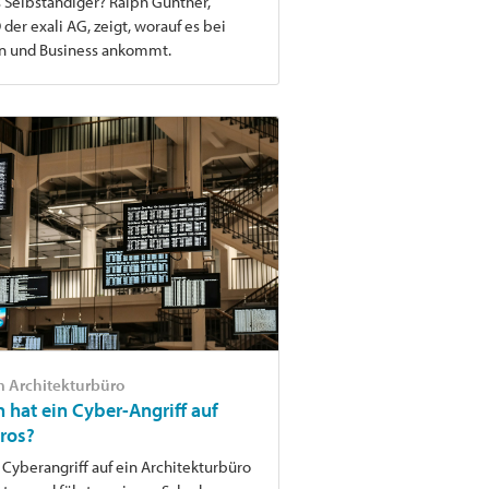
s Selbständiger? Ralph Günther,
der exali AG, zeigt, worauf es bei
en und Business ankommt.
m Architekturbüro
 hat ein Cyber-Angriff auf
ros?
Cyberangriff auf ein Architekturbüro