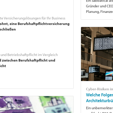
Ein Sabbatical al
Gründer und CEO 
Planung, Finanz
e Versicherungslösungen für Ihr Business
ohnt, eine Berufshaftpflichtversicherung
schließen
 und Betriebshaftpflicht im Vergleich
d zwischen Berufshaftpflicht und
icht
Cyber-Risiken i
Welche Folgen
Architekturbü
Ein unbemerkter 