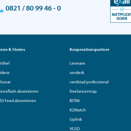
0821 / 80 99 46 - 0
ews & Stories
Kooperationspartner
rtikel
Lexware
ideos
sevdesk
lossar
randstad professional
ewsflash abonnieren
freelancermap
SS Feed abonnieren
BITMi
K2Match
Uplink
VGSD