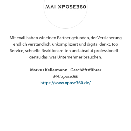
„
len
Mit exali haben wir einen Partner gefunden, der Versicherung
ner
endlich verständlich, unkompliziert und digital denkt. Top
Ve
nen
Service, schnelle Reaktionszeiten und absolut professionell –
uch
genau das, was Unternehmer brauchen.
Be
b
Markus Kellermann | Geschäftsführer
MAI xpose360
https://www.xpose360.de/
Ic
Lö