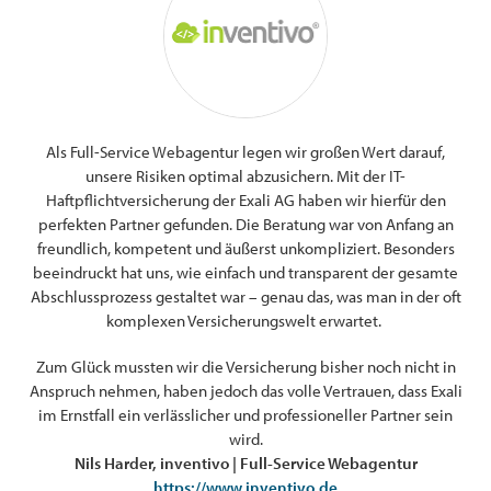
Als Full-Service Webagentur legen wir großen Wert darauf,
Wi
unsere Risiken optimal abzusichern. Mit der IT-
un
Haftpflichtversicherung der Exali AG haben wir hierfür den
sc
perfekten Partner gefunden. Die Beratung war von Anfang an
di
er
freundlich, kompetent und äußerst unkompliziert. Besonders
t,
beeindruckt hat uns, wie einfach und transparent der gesamte
Abschlussprozess gestaltet war – genau das, was man in der oft
ut
komplexen Versicherungswelt erwartet.
nd
le
Zum Glück mussten wir die Versicherung bisher noch nicht in
Anspruch nehmen, haben jedoch das volle Vertrauen, dass Exali
im Ernstfall ein verlässlicher und professioneller Partner sein
wird.
Nils Harder, inventivo | Full-Service Webagentur
https://www.inventivo.de