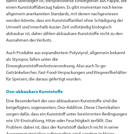
damit überzogen ist, beispielsweise Einwegteller aus Pappe, die
einen Kunststoffüberzug haben. Es gibt momentan noch keine
allgemein anerkannten Standards, mit denen nachgewiesen
werden könnte, dass ein Kunststoffartikel ohne Schädigung der
Umwelt und innerhalb kurzer Zeit vollständig biologisch
abbaubar ist, daher zählen abbaubare Kunststoffe nicht zu den
Ausnahmen des Verbots.
Auch Produkte aus expandiertem Polystyrol, allgemein bekannt
als Styropor, fallen unter die
Einwegkunststoffverbotsverordnung. Also auch To-go-
Getränkebecher, Fast-Food-Verpackungen und Wegwerfbehälter
für Speisen, die daraus gefertigt wurden.
Oxo-abbaubare Kunststoffe
Eine Besonderheit der oxo-abbaubaren Kunststoffe sind die
beigefügten, sogenannten, Oxo-Additive. Diese Chemikalien
sorgen dafür, dass ein Kunststoff unter bestimmten Bedingungen
wie UV-Einstrahlung, Hitze oder Feuchtigkeit zerfällt. Das
Problem dabei ist, dass der Kunststoff dadurch nicht in seine
Ausgangsmaterialien aufgespalten wird, sondern in kleine