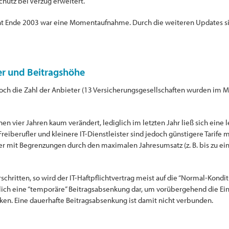
hutz bei Verzug erweitert.
icht Ende 2003 war eine Momentaufnahme. Durch die weiteren Updates s
ter und Beitragshöhe
doch die Zahl der Anbieter (13 Versicherungsgesellschaften wurden im 
en vier Jahren kaum verändert, lediglich im letzten Jahr ließ sich eine 
iberufler und kleinere IT-Dienstleister sind jedoch günstigere Tarife mi
er mit Begrenzungen durch den maximalen Jahresumsatz (z. B. bis zu e
itten, so wird der IT-Haftpflichtvertrag meist auf die “Normal-Konditi
ich eine “temporäre” Beitragsabsenkung dar, um vorübergehend die Eintri
ken. Eine dauerhafte Beitragsabsenkung ist damit nicht verbunden.