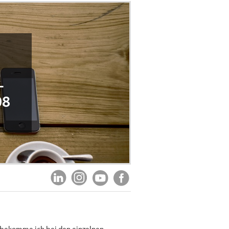
-
08
n bekomme ich bei den einzelnen