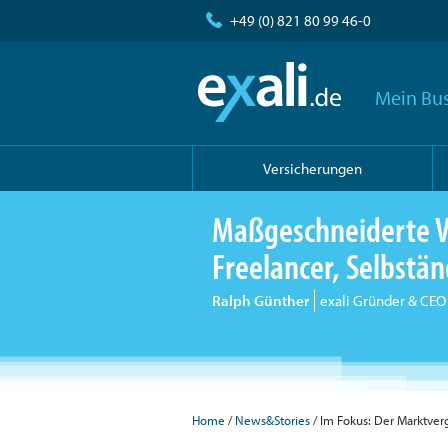
+49 (0) 821 80 99 46-0
Mein Bus
Versicherungen
Maßgeschneiderte V
Freelancer, Selbst
Ralph Günther
exali Gründer & CEO
Home
/
News&Stories
/ Im Fokus: Der Marktverg