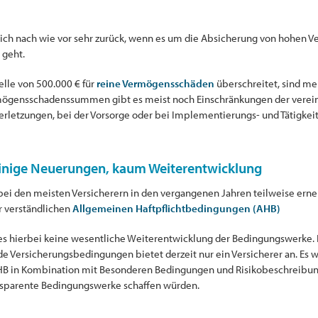
 sich nach wie vor sehr zurück, wenn es um die Absicherung von hohen
 geht.
elle von 500.000 € für
reine Vermögensschäden
überschreitet, sind me
mögensschadenssummen gibt es meist noch Einschränkungen der verei
htsverletzungen, bei der Vorsorge oder bei Implementierungs- und Tätigkei
inige Neuerungen, kaum Weiterentwicklung
i den meisten Versicherern in den vergangenen Jahren teilweise erneu
r verständlichen
Allgemeinen Haftpflichtbedingungen (AHB)
es hierbei keine wesentliche Weiterentwicklung der Bedingungswerke. 
e Versicherungsbedingungen bietet derzeit nur ein Versicherer an. Es
B in Kombination mit Besonderen Bedingungen und Risikobeschreibunge
nsparente Bedingungswerke schaffen würden.