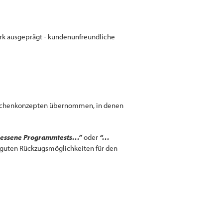
tark ausgeprägt - kundenunfreundliche
ranchenkonzepten übernommen, in denen
messene Programmtests…”
oder
“…
 guten Rückzugsmöglichkeiten für den