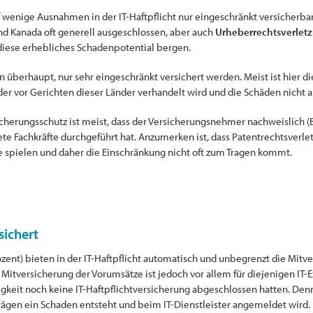
 wenige Ausnahmen in der IT-Haftpflicht nur eingeschränkt versicherbar.
und Kanada oft generell ausgeschlossen, aber auch
Urheberrechtsverlet
iese erhebliches Schadenpotential bergen.
überhaupt, nur sehr eingeschränkt versichert werden. Meist ist hier di
der vor Gerichten dieser Länder verhandelt wird und die Schäden nicht a
icherungsschutz ist meist, dass der Versicherungsnehmer nachweislich (
 Fachkräfte durchgeführt hat. Anzumerken ist, dass Patentrechtsverlet
e spielen und daher die Einschränkung nicht oft zum Tragen kommt.
sichert
zent) bieten in der IT-Haftpflicht automatisch und unbegrenzt die Mitv
ie Mitversicherung der Vorumsätze ist jedoch vor allem für diejenigen IT
tigkeit noch keine IT-Haftpflichtversicherung abgeschlossen hatten. Denn
trägen ein Schaden entsteht und beim IT-Dienstleister angemeldet wird.