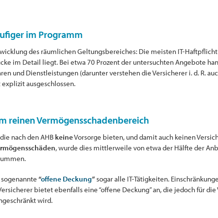
ufiger im Programm
twicklung des räumlichen Geltungsbereiches: Die meisten IT-Haftpflicht
e im Detail liegt. Bei etwa 70 Prozent der untersuchten Angebote hand
en und Dienstleistungen (darunter verstehen die Versicherer i. d. R. au
ft explizit ausgeschlossen.
 im reinen Vermögensschadenbereich
 die nach den AHB
keine
Vorsorge bieten, und damit auch keinen Versi
ermögensschäden
, wurde dies mittlerweile von etwa der Hälfte der 
ssummen.
ne sogenannte
“
offene Deckung
”
sogar alle IT-Tätigkeiten. Einschränkung
 Versicherer bietet ebenfalls eine “offene Deckung” an, die jedoch für d
ngeschränkt wird.