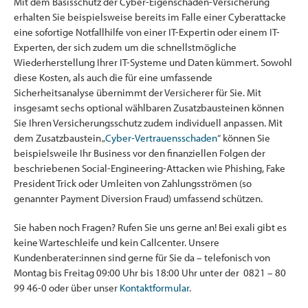
Mit dem Basisschutz der Cyber-Eigenschaden-Versicherung
erhalten Sie beispielsweise bereits im Falle einer Cyberattacke
eine sofortige Notfallhilfe von einer IT-Expertin oder einem IT-
Experten, der sich zudem um die schnellstmögliche
Wiederherstellung Ihrer IT-Systeme und Daten kümmert. Sowohl
diese Kosten, als auch die für eine umfassende
Sicherheitsanalyse übernimmt der Versicherer für Sie. Mit
insgesamt sechs optional wählbaren Zusatzbausteinen können
Sie Ihren Versicherungsschutz zudem individuell anpassen. Mit
dem Zusatzbaustein „
Cyber-Vertrauensschaden
“ können Sie
beispielsweile Ihr Business vor den finanziellen Folgen der
beschriebenen Social-Engineering-Attacken wie Phishing, Fake
President Trick oder Umleiten von Zahlungsströmen (so
genannter Payment Diversion Fraud) umfassend schützen.
Sie haben noch Fragen? Rufen Sie uns gerne an! Bei exali gibt es
keine Warteschleife und kein Callcenter. Unsere
Kundenberater:innen sind gerne für Sie da – telefonisch von
Montag bis Freitag 09:00 Uhr bis 18:00 Uhr unter der 0821 – 80
99 46-0 oder über unser
Kontaktformular
.