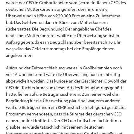
wurde der CEO in Großbritannien vom (vermeintlichen) CEO des
deutschen Mutterkonzerns angerufen, der ihn um eine
Überweisung in Höhe von 220.000 Euro an eine Zulieferfirma
bat. Das Geld werde dann in Kürze vom Mutterkonzern
rückerstattet. Die Begründung? Der angebliche Chef des
deutschen Mutterkonzerns wollte die Überweisung selbst in
Auftrag geben, da es in Deutschland aber bereits nach 16 Uhr
war, wäre das Geld erst montags bei den Empfänger:innen
angekommen.
Aufgrund der Zeitverschiebung war es in Großbritannien noch
vor 16 Uhr und somit wäre die Überweisung noch rechtzeitig
abgewickelt worden. Das kuriose an der Geschichte: Obwohl der
CEO der Tochterfirma von dieser Art des Telefonbetrugs gehört
hatte, fiel er auf die Betrugsmasche rein. Zum einen weil die
Begründung für die Überweisung plausibel war, zum anderen
weil die Betrüger:innen ein KI-(Künstliche Intelligenz) gestütztes
Programm verwendeten, dass die Stimme des deutschen CEO
nahezu perfekt imitierte. Der CEO der britischen Tochterfirma
glaubte, er würde tatsächlich mit seinem deutschen
Vorgesetzten sprechen und überwies das Geld wie gewünscht.