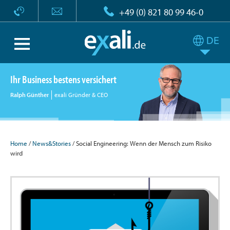
+49 (0) 821 80 99 46-0
Ihr Business bestens versichert
Ralph Günther
exali Gründer & CEO
Home
/
News&Stories
/ Social Engineering: Wenn der Mensch zum Risiko
wird