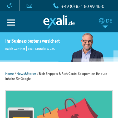
+49 (0) 821 80 99 46-0
Ihr Business bestens versichert
Ralph Günther
exali Gründer & CEO
Home
/
News&Stories
/ Rich Snippets & Rich Cards: So optimiert Ihr eure
Inhalte für Google