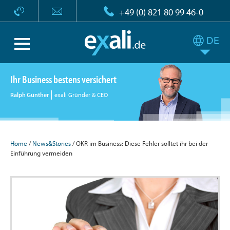
+49 (0) 821 80 99 46-0
Ihr Business bestens versichert
Ralph Günther
exali Gründer & CEO
Home
/
News&Stories
/ OKR im Business: Diese Fehler solltet ihr bei der
Einführung vermeiden