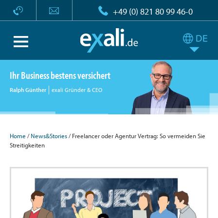
+49 (0) 821 80 99 46-0
Ihr Business bestens versichert
Ralph Günther
exali Gründer & CEO
Home
/
News&Stories
/ Freelancer oder Agentur Vertrag: So vermeiden Sie
Streitigkeiten