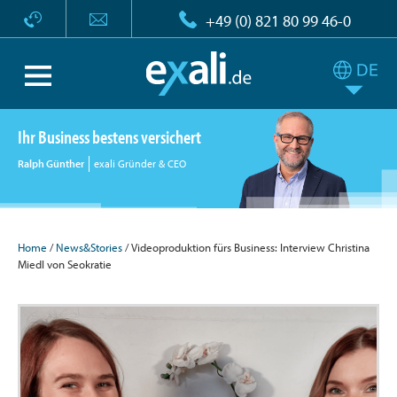
+49 (0) 821 80 99 46-0
Ihr Business bestens versichert
Ralph Günther
exali Gründer & CEO
Home
/
News&Stories
/ Videoproduktion fürs Business: Interview Christina
Miedl von Seokratie