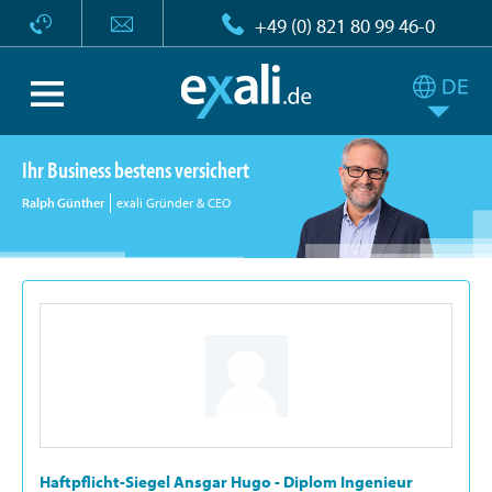
+49 (0) 821 80 99 46-0
Ihr Business bestens versichert
Ralph Günther
exali Gründer & CEO
Haftpflicht-Siegel Ansgar Hugo - Diplom Ingenieur