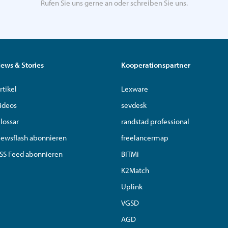
Rufen Sie uns gerne an oder schreiben Sie uns.
ews & Stories
Kooperationspartner
rtikel
Lexware
ideos
sevdesk
lossar
randstad professional
ewsflash abonnieren
freelancermap
SS Feed abonnieren
BITMi
K2Match
Uplink
VGSD
AGD