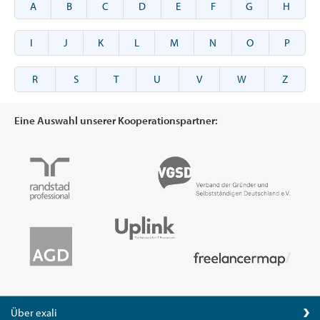
A
B
C
D
E
F
G
H
I
J
K
L
M
N
O
P
R
S
T
U
V
W
Z
Eine Auswahl unserer Kooperationspartner:
Über exali