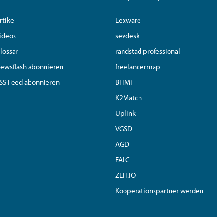
rtikel
Lexware
ideos
sevdesk
lossar
randstad professional
ewsflash abonnieren
freelancermap
SS Feed abonnieren
BITMi
K2Match
Uplink
VGSD
AGD
FALC
ZEIT.IO
Kooperationspartner werden