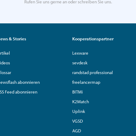
Rufen Sie uns gerne an oder schreiben Sie uns.
ews & Stories
Kooperationspartner
rtikel
Lexware
ideos
sevdesk
lossar
randstad professional
ewsflash abonnieren
freelancermap
SS Feed abonnieren
BITMi
K2Match
Uplink
VGSD
AGD