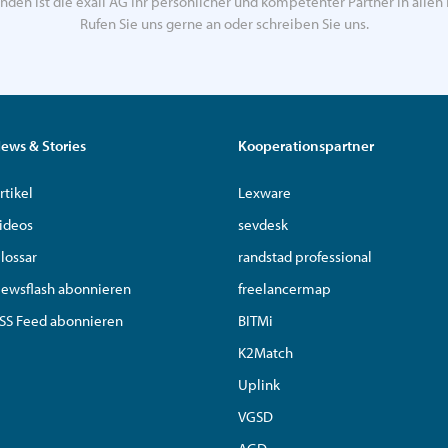
nden ist die exali AG Ihr persönlicher und kompetenter Partner in allen 
Rufen Sie uns gerne an oder schreiben Sie uns.
ews & Stories
Kooperationspartner
rtikel
Lexware
ideos
sevdesk
lossar
randstad professional
ewsflash abonnieren
freelancermap
SS Feed abonnieren
BITMi
K2Match
Uplink
VGSD