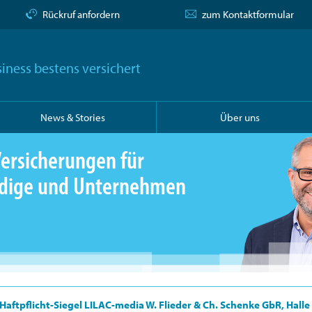
Rückruf anfordern
zum Kontaktformular
iness bestens versichert
News & Stories
Über uns
ersicherungen für
ändige und Unternehmen
Haftpflicht-Siegel LILAC-media W. Flieder & Ch. Schenke GbR, Halle