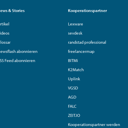
ews & Stories
Kooperationspartner
rtikel
Lexware
ideos
sevdesk
lossar
randstad professional
ewsflash abonnieren
freelancermap
SS Feed abonnieren
BITMi
K2Match
Uplink
VGSD
AGD
FALC
ZEIT.IO
Kooperationspartner werden