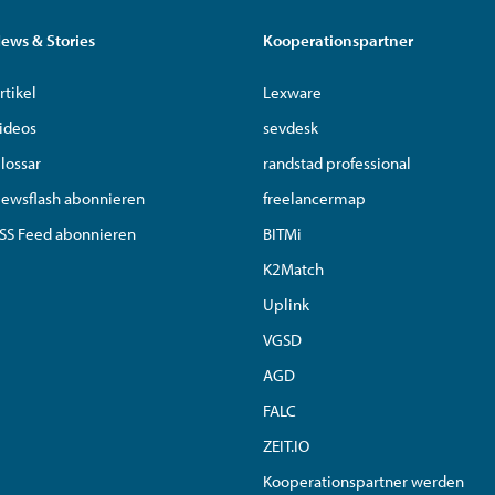
ews & Stories
Kooperationspartner
rtikel
Lexware
ideos
sevdesk
lossar
randstad professional
ewsflash abonnieren
freelancermap
SS Feed abonnieren
BITMi
K2Match
Uplink
VGSD
AGD
FALC
ZEIT.IO
Kooperationspartner werden