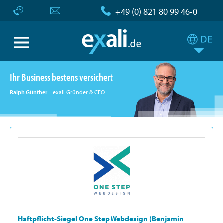
+49 (0) 821 80 99 46-0
Ihr Business bestens versichert
Ralph Günther
exali Gründer & CEO
Haftpflicht-Siegel One Step Webdesign (Benjamin