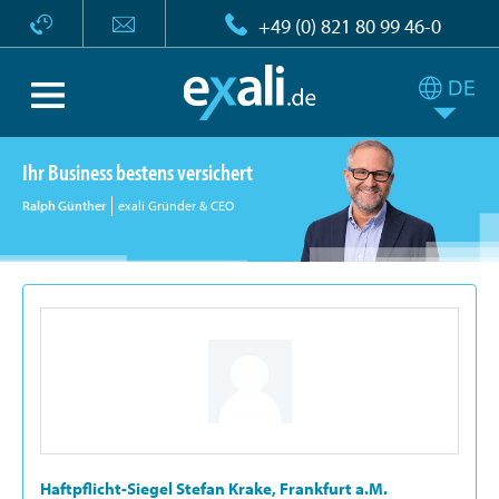
+49 (0) 821 80 99 46-0
Ihr Business bestens versichert
Ralph Günther
exali Gründer & CEO
Haftpflicht-Siegel Stefan Krake, Frankfurt a.M.