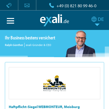
+49 (0) 821 80 99 46-0
Ihr Business bestens versichert
Ralph Günther
exali Gründer & CEO
Haftpflicht-Siegel WEBMONTEUR, Meisburg