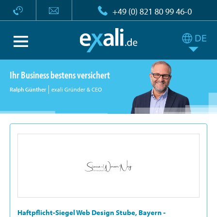
+49 (0) 821 80 99 46-0
Ihr Business bestens versichert
Ralph Günther
exali Gründer & CEO
Haftpflicht-Siegel Web Design Stube, Bayern -