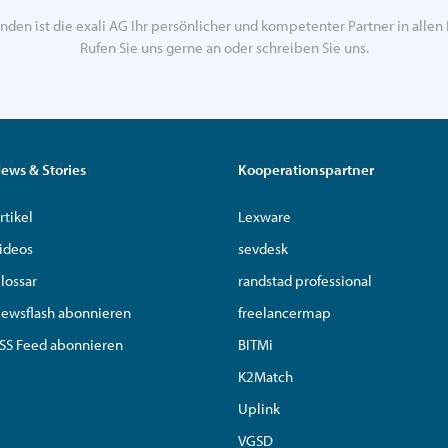
nden ist die exali AG Ihr persönlicher und kompetenter Partner in allen 
Rufen Sie uns gerne an oder schreiben Sie uns.
ews & Stories
Kooperationspartner
rtikel
Lexware
ideos
sevdesk
lossar
randstad professional
ewsflash abonnieren
freelancermap
SS Feed abonnieren
BITMi
K2Match
Uplink
VGSD