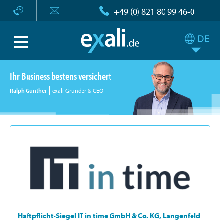
+49 (0) 821 80 99 46-0
Ihr Business bestens versichert
Ralph Günther
exali Gründer & CEO
Haftpflicht-Siegel IT in time GmbH & Co. KG, Langenfeld