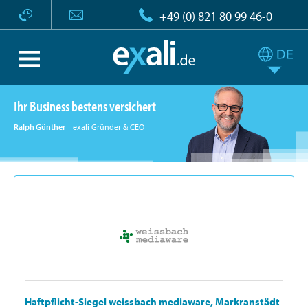
+49 (0) 821 80 99 46-0
Ihr Business bestens versichert
Ralph Günther
exali Gründer & CEO
Haftpflicht-Siegel weissbach mediaware, Markranstädt