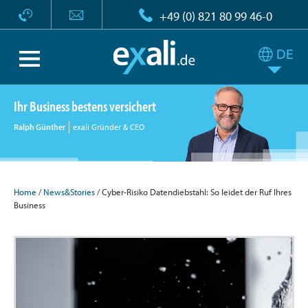
+49 (0) 821 80 99 46-0
Ihr Business bestens versichert
Ralph Günther
exali Gründer & CEO
Home
/
News&Stories
/ Cyber-Risiko Datendiebstahl: So leidet der Ruf Ihres
Business