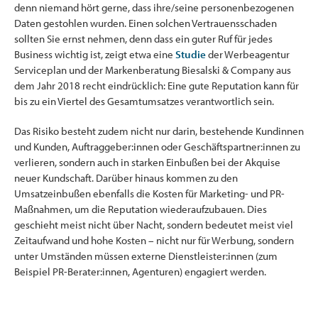
denn niemand hört gerne, dass ihre/seine personenbezogenen
Daten gestohlen wurden. Einen solchen Vertrauensschaden
sollten Sie ernst nehmen, denn dass ein guter Ruf für jedes
Business wichtig ist, zeigt etwa eine
Studie
der Werbeagentur
Serviceplan und der Markenberatung Biesalski & Company aus
dem Jahr 2018 recht eindrücklich: Eine gute Reputation kann für
bis zu ein Viertel des Gesamtumsatzes verantwortlich sein.
Das Risiko besteht zudem nicht nur darin, bestehende Kundinnen
und Kunden, Auftraggeber:innen oder Geschäftspartner:innen zu
verlieren, sondern auch in starken Einbußen bei der Akquise
neuer Kundschaft. Darüber hinaus kommen zu den
Umsatzeinbußen ebenfalls die Kosten für Marketing- und PR-
Maßnahmen, um die Reputation wiederaufzubauen. Dies
geschieht meist nicht über Nacht, sondern bedeutet meist viel
Zeitaufwand und hohe Kosten – nicht nur für Werbung, sondern
unter Umständen müssen externe Dienstleister:innen (zum
Beispiel PR-Berater:innen, Agenturen) engagiert werden.