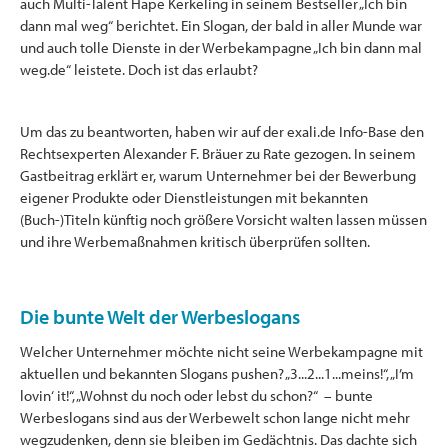
auch Multi-Talent Hape Kerkeling in seinem Bestseller „Ich bin
dann mal weg“ berichtet. Ein Slogan, der bald in aller Munde war
und auch tolle Dienste in der Werbekampagne „Ich bin dann mal
weg.de“ leistete. Doch ist das erlaubt?
Um das zu beantworten, haben wir auf der exali.de Info-Base den
Rechtsexperten Alexander F. Bräuer zu Rate gezogen. In seinem
Gastbeitrag erklärt er, warum Unternehmer bei der Bewerbung
eigener Produkte oder Dienstleistungen mit bekannten
(Buch-)Titeln künftig noch größere Vorsicht walten lassen müssen
und ihre Werbemaßnahmen kritisch überprüfen sollten.
Die bunte Welt der Werbeslogans
Welcher Unternehmer möchte nicht seine Werbekampagne mit
aktuellen und bekannten Slogans pushen? „3...2...1...meins!“, „I’m
lovin‘ it!“, „Wohnst du noch oder lebst du schon?“ – bunte
Werbeslogans sind aus der Werbewelt schon lange nicht mehr
wegzudenken, denn sie bleiben im Gedächtnis. Das dachte sich