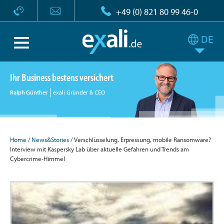
+49 (0) 821 80 99 46-0
Ihr Business bestens versichert
Ralph Günther
exali Gründer & CEO
Home
/
News&Stories
/ Verschlüsselung, Erpressung, mobile Ransomware?
Interview mit Kaspersky Lab über aktuelle Gefahren und Trends am
Cybercrime-Himmel