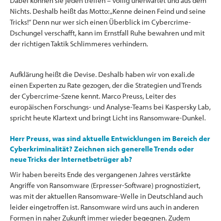
Dabei können sie jeden treffen – völlig unerwartet und aus dem
Nichts. Deshalb heißt das Motto: „Kenne deinen Feind und seine
Tricks!“ Denn nur wer sich einen Überblick im Cybercrime-
Dschungel verschafft, kann im Ernstfall Ruhe bewahren und mit
der richtigen Taktik Schlimmeres verhindern.
Aufklärung heißt die Devise. Deshalb haben wir von exali.de
einen Experten zu Rate gezogen, der die Strategien und Trends
der Cybercrime-Szene kennt. Marco Preuss, Leiter des
europäischen Forschungs- und Analyse-Teams bei Kaspersky Lab,
spricht heute Klartext und bringt Licht ins Ransomware-Dunkel.
Herr Preuss, was sind aktuelle Entwicklungen im Bereich der
Cyberkriminalität? Zeichnen sich generelle Trends oder
neue Tricks der Internetbetrüger ab?
Wir haben bereits Ende des vergangenen Jahres verstärkte
Angriffe von Ransomware (Erpresser-Software) prognostiziert,
was mit der aktuellen Ransomware-Welle in Deutschland auch
leider eingetroffen ist. Ransomware wird uns auch in anderen
Formen in naher Zukunft immer wieder begegnen. Zudem