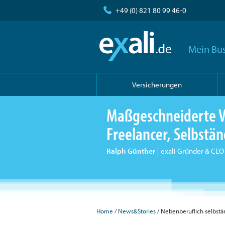
+49 (0) 821 80 99 46-0
Mein Bus
Versicherungen
Maßgeschneiderte V
Freelancer, Selbst
Ralph Günther
exali Gründer & CEO
Home
/
News&Stories
/ Nebenberuflich selbstä