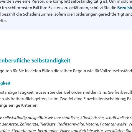
erden wie eine Person, die komplett selbständig tätig ist. Um in solche
im schlimmsten Fall Ihre Existenz zu gefährden, schützt Sie die
Berufsh
d bezahlt die Schadensumme, sofern die Forderungen gerechtfertigt sind.
ite.
enberufliche Selbständigkeit
lten für Sie in vielen Fällen dieselben Regeln wie für Vollzeitselbständ
gkeit
bständige Tätigkeit müssen Sie den Behörden melden. Sind Sie freiberu
 als freiberuflich gelten, ist im Zweifel eine Einzelfallentscheidung; Pa
gs einige Kriterien:
ie selbstständig ausgeübte wissenschaftliche, künstlerische, schriftstelleris
eit der Ärzte, Zahnärzte, Tierärzte, Rechtsanwälte, Notare, Patentanwälte,
rüfer, Steuerberater, beratenden Volks- und Betriebswirte, vereidigten Bu