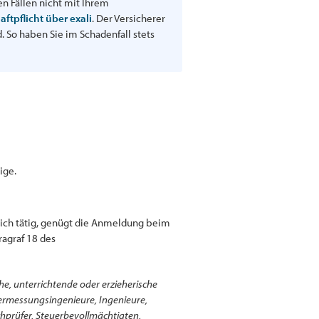
n Fällen nicht mit Ihrem
aftpflicht über exali
. Der Versicherer
 So haben Sie im Schadenfall stets
ige.
flich tätig, genügt die Anmeldung beim
ragraf 18 des
che, unterrichtende oder erzieherische
 Vermessungsingenieure, Ingenieure,
chprüfer, Steuerbevollmächtigten,