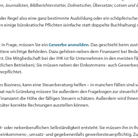
, Journalisten, Bildberichterstatter, Dolmetscher, Übersetzer, Lotsen und ä
 in der Regel also eine ganz bestimmte Ausbildung oder ein schöpferisches
llen einige bürokratische Pflichten (einfache statt doppelte Buchhaltung
t in Frage, müssen Sie ein
Gewerbe anmelden
. Das geschieht beim zu
itere wichtige Behörden. Dazu gehören neben dem Finanzamt bei Bedarf
Die Mitgliedschaft bei der IHK ist für Unternehmen in den meisten Fäll
tlichen Betrieben). Sie müssen neben der Einkommens- auch Gewerbest
rpflichtet.
es Business, kann eine Steuerberatung helfen – in manchen Fällen sind 
t nach Gründung müssen Sie außerdem den Fragebogen zur steuerliche
 Finanzamt die Höhe der fälligen Steuern schätzen. Außerdem wird Ihn
 später korrekte Rechnungen ausstellen können.
pt- oder nebenberuflichen Selbständigkeit entsteht: Sie müssen ihn in I
ie einkommens-, umsatz- und gegebenenfalls gewerbesteuerpflichtig. Z