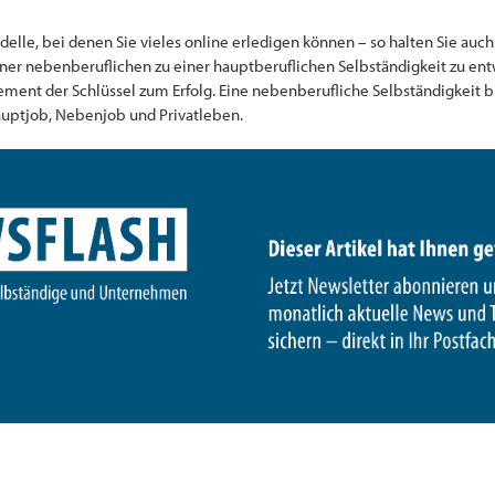
elle, bei denen Sie vieles online erledigen können – so halten Sie auch 
iner nebenberuflichen zu einer hauptberuflichen Selbständigkeit zu entw
ement der Schlüssel zum Erfolg. Eine nebenberufliche Selbständigkeit b
ptjob, Nebenjob und Privatleben.