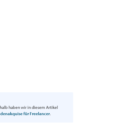
halb haben wir in diesem Artikel
ndenakquise für Freelancer
.