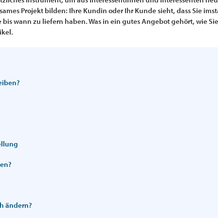
sames Projekt bilden: Ihre Kundin oder Ihr Kunde sieht, dass Sie ims
 bis wann zu liefern haben. Was in ein gutes Angebot gehört, wie Sie
ikel.
eiben?
ellung
den?
ch ändern?