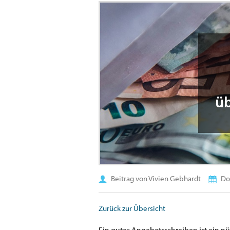
üb
Beitrag von Vivien Gebhardt
Don
Zurück zur Übersicht
Ein gutes Angebotsschreiben ist ein n