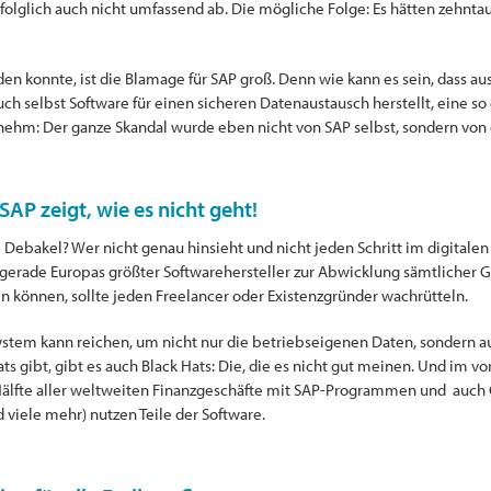
 folglich auch nicht umfassend ab. Die mögliche Folge: Es hätten zehnt
 konnte, ist die Blamage für SAP groß. Denn wie kann es sein, dass au
ch selbst Software für einen sicheren Datenaustausch herstellt, eine s
nehm: Der ganze Skandal wurde eben nicht von SAP selbst, sondern vo
AP zeigt, wie es nicht geht!
Debakel? Wer nicht genau hinsieht und nicht jeden Schritt im digitalen
ss gerade Europas größter Softwarehersteller zur Abwicklung sämtlicher
in können, sollte jeden Freelancer oder Existenzgründer wachrütteln.
system kann reichen, um nicht nur die betriebseigenen Daten, sondern a
ts gibt, gibt es auch Black Hats: Die, die es nicht gut meinen. Und im vo
e Hälfte aller weltweiten Finanzgeschäfte mit SAP-Programmen und auc
viele mehr) nutzen Teile der Software.