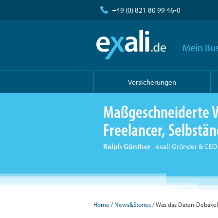
+49 (0) 821 80 99 46-0
Mein Bus
Versicherungen
Maßgeschneiderte V
Freelancer, Selbst
Ralph Günther
exali Gründer & CEO
Home
/
News&Stories
/ Was das Daten-Debakel 