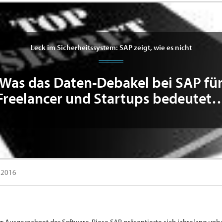
Leck im Sicherheitssystem: SAP zeigt, wie es nicht
Was das Daten-Debakel bei SAP fü
Freelancer und Startups bedeutet
i 2016
itz: Ausgerechnet der Software-Riese SAP präsentierte sich jahrelang unb