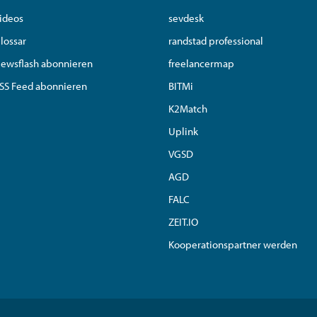
ideos
sevdesk
lossar
randstad professional
ewsflash abonnieren
freelancermap
SS Feed abonnieren
BITMi
K2Match
Uplink
VGSD
AGD
FALC
ZEIT.IO
Kooperationspartner werden