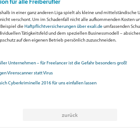
on für alle Freiberufler
halb in einer ganz anderen Liga spielt als kleine und mittelständische
 nicht verschont. Um im Schadenfall nicht alle aufkommenden Kosten 
Beispiel die
Haftpflichtversicherungen über exali.de
umfassenden Schutz
ividuellen Tätigkeitsfeld und dem speziellen Businessmodell – absiche
sschutz auf den eigenen Betrieb persönlich zuzuschneiden.
 aller Unternehmen – für Freelancer ist die Gefahr besonders groß!
en Virenscanner statt Virus
ich Cyberkriminelle 2016 für uns einfallen lassen
zurück