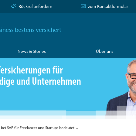
Rückruf anfordern
zum Kontaktformular
iness bestens versichert
News & Stories
Über uns
ersicherungen für
ändige und Unternehmen
bei SAP für Freelancer und Startups bedeutet…