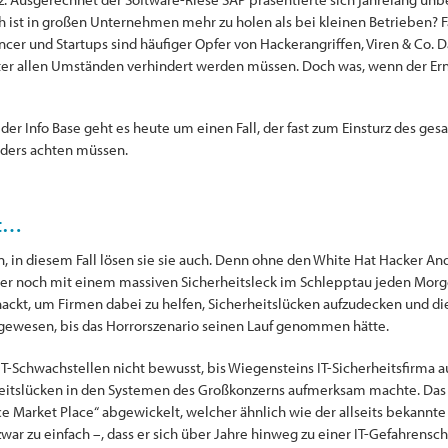
ch ist in großen Unternehmen mehr zu holen als bei kleinen Betrieben?
ancer und Startups sind häufiger Opfer von Hackerangriffen, Viren & Co. D
er allen Umständen verhindert werden müssen. Doch was, wenn der Ernst
 der Info Base geht es heute um einen Fall, der fast zum Einsturz des 
nders achten müssen.
ut…
 in diesem Fall lösen sie sie auch. Denn ohne den White Hat Hacker An
r noch mit einem massiven Sicherheitsleck im Schlepptau jeden Morgen
 hackt, um Firmen dabei zu helfen, Sicherheitslücken aufzudecken und 
t gewesen, bis das Horrorszenario seinen Lauf genommen hätte.
IT-Schwachstellen nicht bewusst, bis Wiegensteins IT-Sicherheitsfirma au
heitslücken in den Systemen des Großkonzerns aufmerksam machte. Das
e Market Place“ abgewickelt, welcher ähnlich wie der allseits bekannte
zwar zu einfach –, dass er sich über Jahre hinweg zu einer IT-Gefahrens