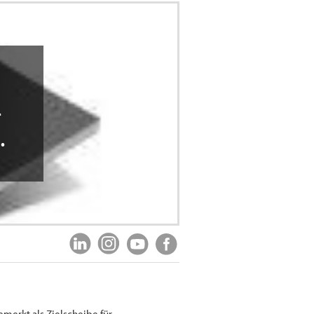
r
…
emerkt als Zielscheibe für