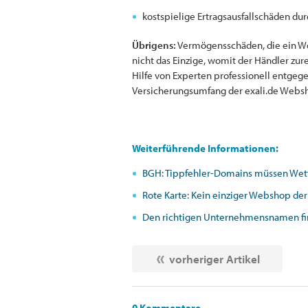
kostspielige Ertragsausfallschäden du
Übrigens:
Vermögensschäden, die ein Web
nicht das Einzige, womit der Händler z
Hilfe von Experten professionell entge
Versicherungsumfang der exali.de Webs
Weiterführende Informationen:
BGH: Tippfehler-Domains müssen Wet
Rote Karte: Kein einziger Webshop der
Den richtigen Unternehmensnamen find
vorheriger Artikel
0 Kommentare