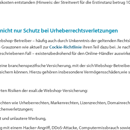
kosten entstanden (Hinweis: der Streitwert für die Erstinstanz betrug 10
nicht nur Schutz bei Urheberrechtsverletzungen
 Webshop-Betreiber – häufig auch durch Unkenntnis der geltenden Rechts
e Grauzonen wie aktuell zur
Cockie-Richtlinie
ihren Teil dazu bei. Je na
eschriebenen Fall – existenzbedrohend für den Online-Händler auswirke
 eine branchenspezifische Versicherung, mit der sich Webshop-Betreib
ichern können. Hierzu gehören insbesondere Vermögensschäden,wie s
rten Risiken der exali.de Webshop-Versicherung:
echten wie Urheberrechten, Markenrechten, Lizenzrechten, Domainrec
ichenverletzungen;
t und unlautere Werbung,
mit einem Hacker-Angriff, DDoS-Attacke, Computermissbrauch sowie e