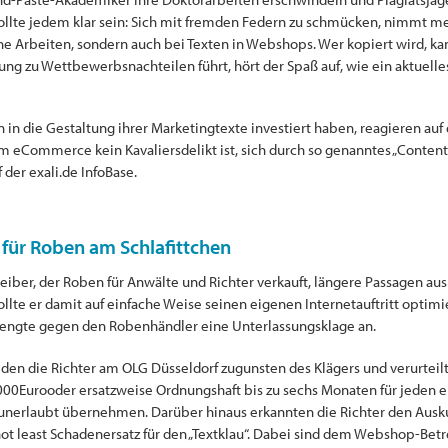
ollte jedem klar sein: Sich mit fremden Federn zu schmücken, nimmt me
iche Arbeiten, sondern auch bei Texten in Webshops. Wer kopiert wird, ka
ung zu Wettbewerbsnachteilen führt, hört der Spaß auf, wie ein aktuelles
in in die Gestaltung ihrer Marketingtexte investiert haben, reagieren auf
im eCommerce kein Kavaliersdelikt ist, sich durch so genanntes „Conte
der exali.de InfoBase.
r für Roben am Schlafittchen
reiber, der Roben für Anwälte und Richter verkauft, längere Passagen a
e er damit auf einfache Weise seinen eigenen Internetauftritt optimi
rengte gegen den Robenhändler eine Unterlassungsklage an.
den die Richter am OLG Düsseldorf zugunsten des Klägers und verurteil
000Eurooder ersatzweise Ordnungshaft bis zu sechs Monaten für jeden ein
unerlaubt übernehmen. Darüber hinaus erkannten die Richter den Ausku
ot least Schadenersatz für den „Textklau“. Dabei sind dem Webshop-Betr