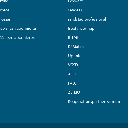
rtikel
Lexware
ideos
sevdesk
lossar
randstad professional
ewsflash abonnieren
freelancermap
SS Feed abonnieren
BITMi
K2Match
Uplink
VGSD
AGD
FALC
ZEIT.IO
Kooperationspartner werden