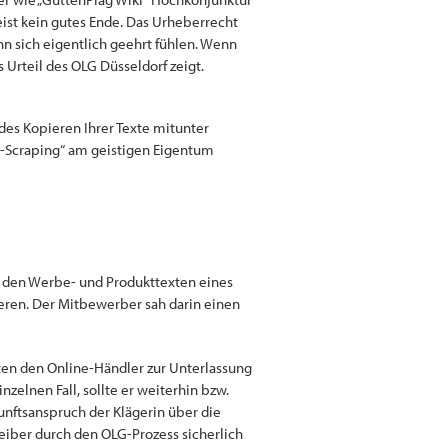
ist kein gutes Ende. Das Urheberrecht
nn sich eigentlich geehrt fühlen. Wenn
 Urteil des OLG Düsseldorf zeigt.
 des Kopieren Ihrer Texte mitunter
nt-Scraping“ am geistigen Eigentum
us den Werbe- und Produkttexten eines
eren. Der Mitbewerber sah darin einen
ten den Online-Händler zur Unterlassung
zelnen Fall, sollte er weiterhin bzw.
nftsanspruch der Klägerin über die
eiber durch den OLG-Prozess sicherlich