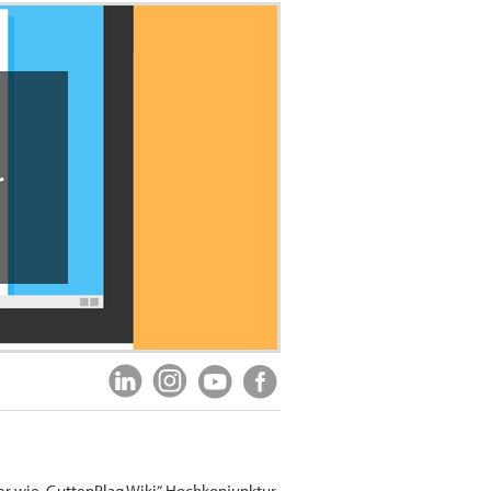
r
ger wie „GuttenPlag Wiki“ Hochkonjunktur