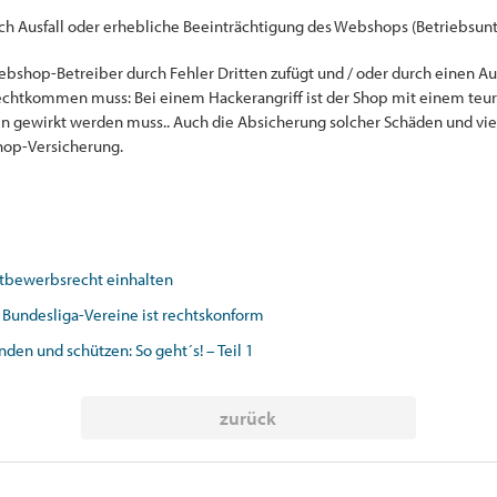
rch Ausfall oder erhebliche Beeinträchtigung des Webshops (Betriebsun
shop-Betreiber durch Fehler Dritten zufügt und / oder durch einen Ausf
urechtkommen muss: Bei einem Hackerangriff ist der Shop mit einem teu
gen gewirkt werden muss.. Auch die Absicherung solcher Schäden und vi
hop-Versicherung.
tbewerbsrecht einhalten
 Bundesliga-Vereine ist rechtskonform
en und schützen: So geht´s! – Teil 1
zurück