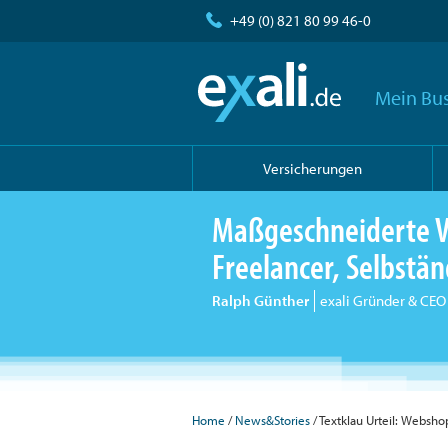
+49 (0) 821 80 99 46-0
Mein Bus
Versicherungen
Maßgeschneiderte V
Freelancer, Selbst
Ralph Günther
exali Gründer & CEO
Home
/
News&Stories
/ Textklau Urteil: Websh