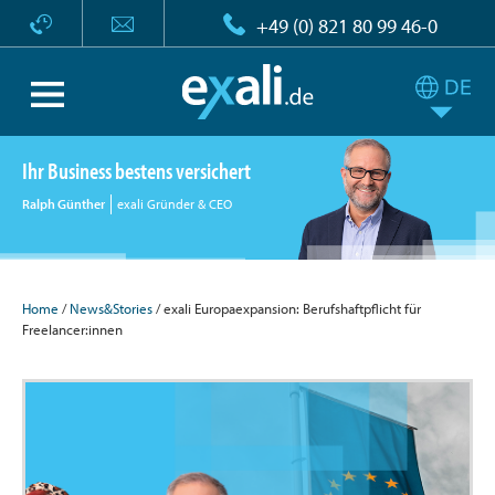
+49 (0) 821 80 99 46-0
Ihr Business bestens versichert
Ralph Günther
exali Gründer & CEO
Home
/
News&Stories
/ exali Europaexpansion: Berufshaftpflicht für
Freelancer:innen