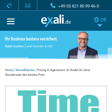
+49 (0) 821 80 99 46-0
Ihr Business bestens versichert
Ralph Günther
exali Gründer & CEO
Home
/
News&Stories
/ Pricing in Agenturen: So findet ihr ohne
Stundensatz den besten Preis