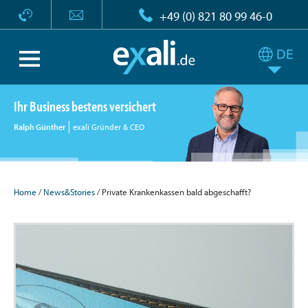
+49 (0) 821 80 99 46-0
Ihr Business bestens versichert
Ralph Günther
exali Gründer & CEO
Home
/
News&Stories
/ Private Krankenkassen bald abgeschafft?