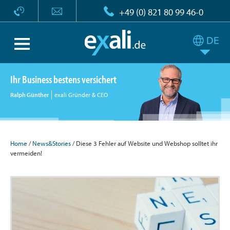
+49 (0) 821 80 99 46-0
Ihr Business bestens versichert
Ralph Günther
exali Gründer & CEO
Home
/
News&Stories
/ Diese 3 Fehler auf Website und Webshop solltet ihr
vermeiden!