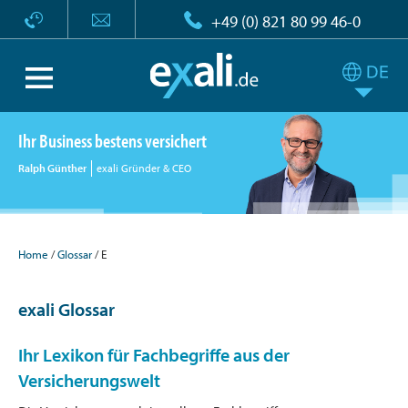
+49 (0) 821 80 99 46-0
Ihr Business bestens versichert
Ralph Günther
exali Gründer & CEO
Home
Glossar
E
exali Glossar
Ihr Lexikon für Fachbegriffe aus der
Versicherungswelt