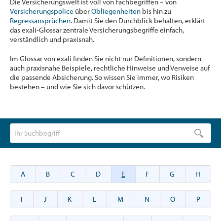
Die Versicherungswelt ist voll von Fachbegriffen – von
Versicherungspolice
über
Obliegenheiten
bis hin zu
Regressansprüchen
. Damit Sie den Durchblick behalten, erklärt
das exali-Glossar zentrale Versicherungsbegriffe einfach,
verständlich und praxisnah.
Im Glossar von exali finden Sie nicht nur Definitionen, sondern
auch praxisnahe Beispiele, rechtliche Hinweise und Verweise auf
die passende Absicherung. So wissen Sie immer, wo Risiken
bestehen – und wie Sie sich davor schützen.
A
B
C
D
E
F
G
H
I
J
K
L
M
N
O
P