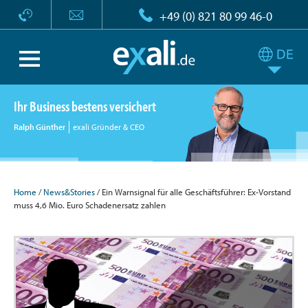
+49 (0) 821 80 99 46-0
Ihr Business bestens versichert
Ralph Günther
exali Gründer & CEO
Home
/
News&Stories
/ Ein Warnsignal für alle Geschäftsführer: Ex-Vorstand
muss 4,6 Mio. Euro Schadenersatz zahlen