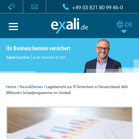
+49 (0) 821 80 99 46-0
Ihr Business bestens versichert
Ralph Günther
exali Gründer & CEO
Home
/
News&Stories
/ Lagebericht zur IT-Sicherheit in Deutschland: 800
Millionen Schadprogramme im Umlauf