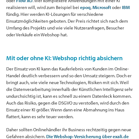
oder
Flow XO
. Wer komplexere Anwendungen mit einer KI
realisieren will, wird zum Beispiel bei
epoq
,
Microsoft
oder
IBM
fündig. Hier werden KI-Lösungen für verschiedene
Einsatzmöglichkeiten geboten. Der Preis richtet sich nach dem
Umfang des Projekts und wie viele Nutzeranfragen, Besucher
oder Verkäufe ein Webshop hat.
Mit oder ohne KI: Webshop richtig absichern
Der Einsatz von KI kann das Kauferlebnis von Kunden im Online-
Handel deutlich verbessern und so den Umsatz steigern. Doch er
bringt auch, wie viele neue Technologien, Risiken mit sich. Weil
die Datenverarbeitung innerhalb der Künstlichen Intelligenz sehr
undurchsichtig ist, kann es schnell zu einem Datenleck kommen.
Auch das Risiko, gegen die DSGVO zu verstoßen, wird durch den
Einsatz einer KI größer. Wenn dann eine Abmahnung ins Haus
flattert, kann es sehr teuer werden.
Daher sollten Onlinehändler ihr Business rechtzeitig gegen neue
Gefahren absichern.
Die Webshop-Versicherung über exali.de