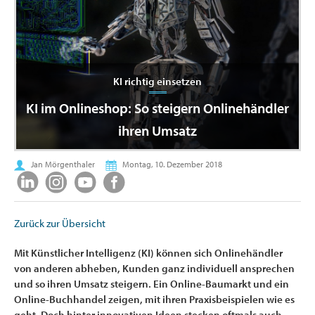
KI richtig einsetzen
KI im Onlineshop: So steigern Onlinehändler
ihren Umsatz
Jan Mörgenthaler
Montag, 10. Dezember 2018
Zurück zur Übersicht
Mit Künstlicher Intelligenz (KI) können sich Onlinehändler
von anderen abheben, Kunden ganz individuell ansprechen
und so ihren Umsatz steigern. Ein Online-Baumarkt und ein
Online-Buchhandel zeigen, mit ihren Praxisbeispielen wie es
geht. Doch hinter innovativen Ideen stecken oftmals auch