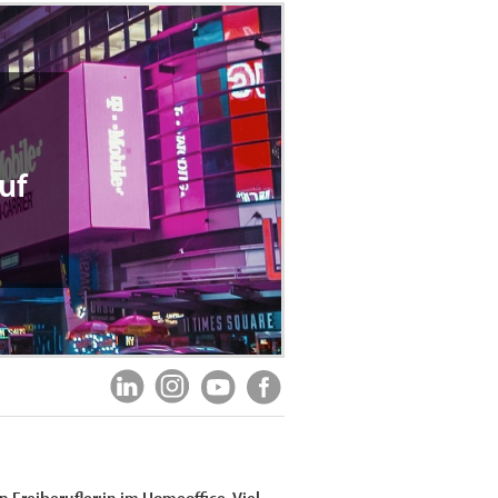
uf
reiberufler:in im Homeoffice. Viel