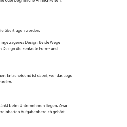
lle oder begriffliche Ähnlichkeiten.
 Sie übertragen werden.
ls eingetragenes Design. Beide Wege
in Design die konkrete Form- und
hen. Entscheidend ist dabei, wer das Logo
wurden.
chränkt beim Unternehmen liegen. Zwar
 vereinbarten Aufgabenbereich gehört –