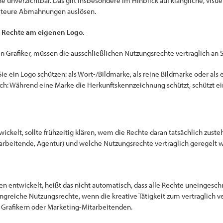
e unverzichtbar. Das gilt insbesondere im Hinblick auf klangliche, visue
 teure Abmahnungen auslösen.
en Rechte am eigenen Logo.
en Grafiker, müssen die ausschließlichen Nutzungsrechte vertraglich an
 Sie ein Logo schützen: als Wort-/Bildmarke, als reine Bildmarke oder a
lich: Während eine Marke die Herkunftskennzeichnung schützt, schützt e
ckelt, sollte frühzeitig klären, wem die Rechte daran tatsächlich zuste
itarbeitende, Agentur) und welche Nutzungsrechte vertraglich geregelt 
n entwickelt, heißt das nicht automatisch, dass alle Rechte uneinges
angreiche Nutzungsrechte, wenn die kreative Tätigkeit zum vertraglich
, Grafikern oder Marketing-Mitarbeitenden.