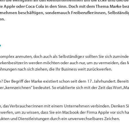
Apple oder Coca Cola in den Sinn. Doch mit dem Thema Marke bezi
ernehmen beschäftigen, sondernauch Freiberufler:innen, Selbständi
en.
?
mplex anmuten, doch auch als Selbständige:r sollten Sie sich zuminde
Markenbesitzer:in werden möchten oder auch nur, um zu vermeiden, das 
nungen nach sich ziehen, die Ihr Business weit zurückwerfen.
? Der Begriff der Marke existiert schon seit dem 17. Jahrhundert. Bereit
er „kennzeichnen“ bedeutet. So etablierte sich mit der Zeit das Wort „M
ste, das Verbraucher:innen mit einem Unternehmen verbinden. Denken Si
f werfen, um zu wissen, dass Sie ein Macbook der Firma Apple vor sich 
ukten und Dienstleistungen durch ein unverwechselbares Zeichen.