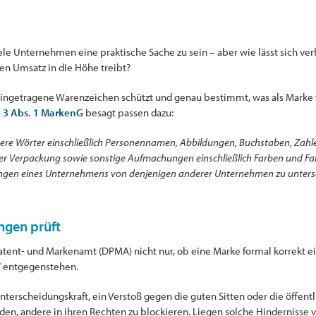
iele Unternehmen eine praktische Sache zu sein – aber wie lässt sich ver
en Umsatz in die Höhe treibt?
ingetragene Warenzeichen schützt und genau bestimmt, was als Marke f
 3 Abs. 1 MarkenG
besagt passen dazu:
dere Wörter einschließlich Personennamen, Abbildungen, Buchstaben, Zahl
ihrer Verpackung sowie sonstige Aufmachungen einschließlich Farben und
tungen eines Unternehmens von denjenigen anderer Unternehmen zu unters
gen prüft
tent- und Markenamt (DPMA) nicht nur, ob eine Marke formal korrekt e
“ entgegenstehen.
erscheidungskraft, ein Verstoß gegen die guten Sitten oder die öffent
n, andere in ihren Rechten zu blockieren. Liegen solche Hindernisse 