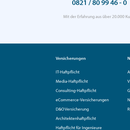
0821 / 80 99 46 - 0
Mit der Erfahrung aus über 20.000 Ku
Versicherungen
N
IT-Haftpflicht
A
Media-Haftpflicht
V
Consulting-Haftpflicht
G
eCommerce-Versicherungen
N
D&O Versicherung
R
Architektenhaftpflicht
Haftpflicht für Ingenieure