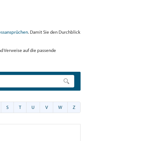
essansprüchen
. Damit Sie den Durchblick
und Verweise auf die passende
S
T
U
V
W
Z