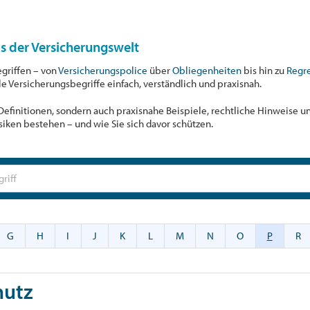
us der Versicherungswelt
egriffen – von
Versicherungspolice
über
Obliegenheiten
bis hin zu
Regr
ale Versicherungsbegriffe einfach, verständlich und praxisnah.
r Definitionen, sondern auch praxisnahe Beispiele, rechtliche Hinweise 
siken bestehen – und wie Sie sich davor schützen.
G
H
I
J
K
L
M
N
O
P
R
hutz