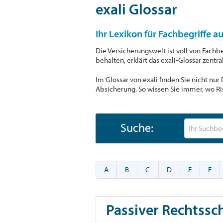
exali Glossar
Ihr Lexikon für Fachbegriffe a
Die Versicherungswelt ist voll von Fachb
behalten, erklärt das exali-Glossar zentr
Im Glossar von exali finden Sie nicht nu
Absicherung. So wissen Sie immer, wo Ri
Suche:
A
B
C
D
E
F
Passiver Rechtssc