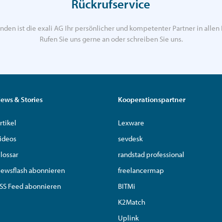
Rückrufservice
nden ist die exali AG Ihr persönlicher und kompetenter Partner in allen 
Rufen Sie uns gerne an oder schreiben Sie uns.
ews & Stories
Kooperationspartner
rtikel
Lexware
ideos
sevdesk
lossar
randstad professional
ewsflash abonnieren
freelancermap
SS Feed abonnieren
BITMi
K2Match
Uplink