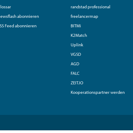
lossar
randstad professional
ewsflash abonnieren
freelancermap
SS Feed abonnieren
BITMi
K2Match
Uplink
VGSD
AGD
FALC
ZEIT.IO
Kooperationspartner werden