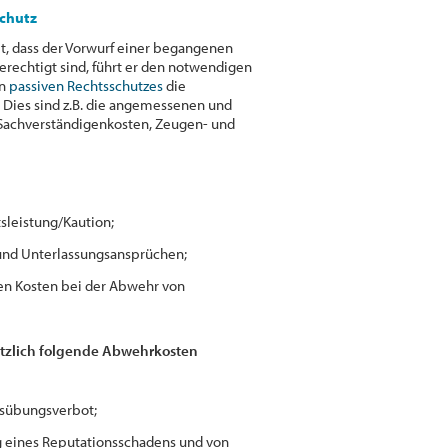
chutz
t, dass der Vorwurf einer begangenen
erechtigt sind, führt er den notwendigen
en
passiven Rechtsschutzes
die
. Dies sind z.B. die angemessenen und
 Sachverständigenkosten, Zeugen- und
sleistung/Kaution;
und Unterlassungsansprüchen;
en Kosten bei der Abwehr von
ätzlich folgende Abwehrkosten
usübungsverbot;
 eines Reputationsschadens und von