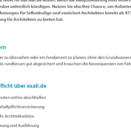
ber ordentlich kündigen. Nutzen Sie also Ihre Chance, um Anbieter z
icherungen für Selbständige und versichert Architekten bereits ab 47
ung für Architekten zu bieten hat.
ern
er zu übersehen oder ein Fundament zu planen, ohne den Grundwassersp
 Sie rundherum gut abgesichert und brauchen die Konsequenzen von Fehle
flicht über exali.de
inuten online abschließen
shaftpflichtversicherung
hr Architekturbüro
anung und Ausführung