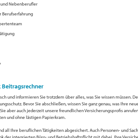
r und Nebenberufler
r Berufserfahrung
xpertenteam
ätigung
o
 Beitragsrechner
ch und informieren Sie trotzdem über alles, was Sie wissen müssen. Den
erungsschutz. Bevor Sie abschließen, wissen Sie ganz genau, was Ihre neu
 Sie aber auch jederzeit unsere freundlichen Versicherungsprofis anrufen
ten und ohne lästigen Papierkram.
nd all Ihre beruflichen Tätigkeiten abgesichert. Auch Personen- und S
nk der integrierten Büro- und Betriebshaftpflicht mit dabei. Ihre Vers