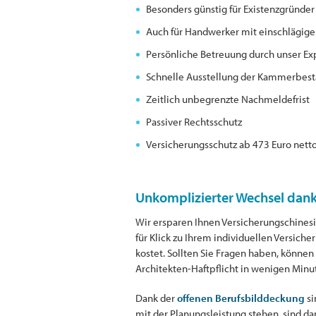
Besonders günstig für Existenzgründe
Auch für Handwerker mit einschlägige
Persönliche Betreuung durch unser E
Schnelle Ausstellung der Kammerbest
Zeitlich unbegrenzte Nachmeldefrist
Passiver Rechtsschutz
Versicherungsschutz ab 473 Euro nett
Unkomplizierter Wechsel dank
Wir ersparen Ihnen Versicherungschinesis
für Klick zu Ihrem individuellen Versich
kostet. Sollten Sie Fragen haben, können
Architekten-Haftpflicht in wenigen Minu
Dank der
offenen Berufsbilddeckung
si
mit der Planungsleistung stehen, sind da