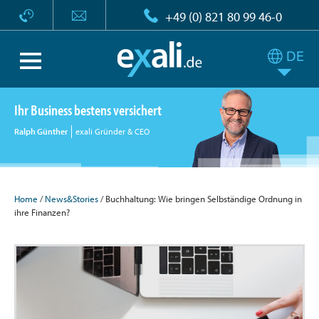
+49 (0) 821 80 99 46-0
Ihr Business bestens versichert
Ralph Günther
exali Gründer & CEO
Home
/
News&Stories
/ Buchhaltung: Wie bringen Selbständige Ordnung in
ihre Finanzen?